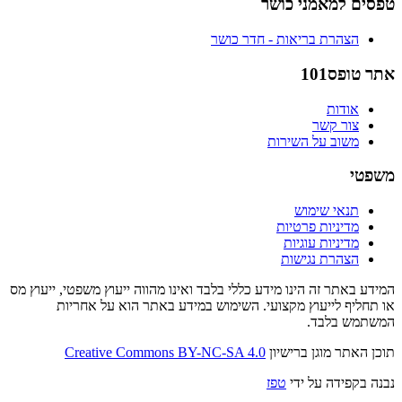
טפסים למאמני כושר
הצהרת בריאות - חדר כושר
אתר טופס101
אודות
צור קשר
משוב על השירות
משפטי
תנאי שימוש
מדיניות פרטיות
מדיניות עוגיות
הצהרת נגישות
המידע באתר זה הינו מידע כללי בלבד ואינו מהווה ייעוץ משפטי, ייעוץ מס
או תחליף לייעוץ מקצועי. השימוש במידע באתר הוא על אחריות
המשתמש בלבד.
תוכן האתר מוגן ברישיון
Creative Commons BY-NC-SA 4.0
נבנה בקפידה על ידי
טפז