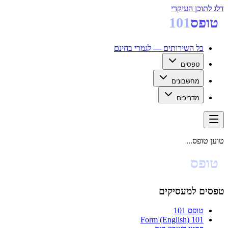
דלג לתוכן העיקרי
טופס
101
כל השירותים — לגמרי בחינם
טפסים
מחשבונים
מדריכים
טוען טופס...
טופס
101
טפסים למעסיקים
טופס 101
101 Form (English)