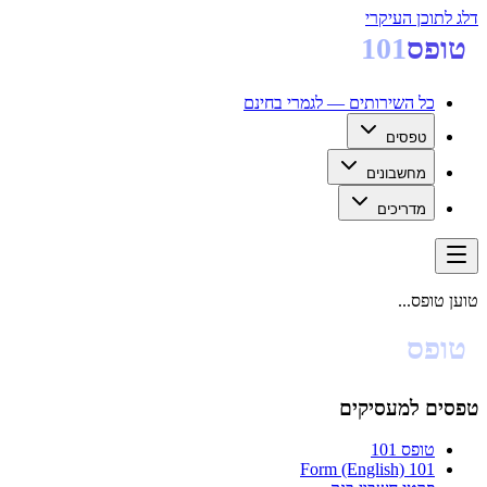
דלג לתוכן העיקרי
טופס
101
כל השירותים — לגמרי בחינם
טפסים
מחשבונים
מדריכים
טוען טופס...
טופס
101
טפסים למעסיקים
טופס 101
101 Form (English)