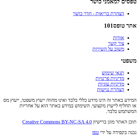
טפסים למאמני כושר
הצהרת בריאות - חדר כושר
אתר טופס101
אודות
צור קשר
משוב על השירות
משפטי
תנאי שימוש
מדיניות פרטיות
מדיניות עוגיות
הצהרת נגישות
המידע באתר זה הינו מידע כללי בלבד ואינו מהווה ייעוץ משפטי, ייעוץ מס
או תחליף לייעוץ מקצועי. השימוש במידע באתר הוא על אחריות
המשתמש בלבד.
תוכן האתר מוגן ברישיון
Creative Commons BY-NC-SA 4.0
נבנה בקפידה על ידי
טפז