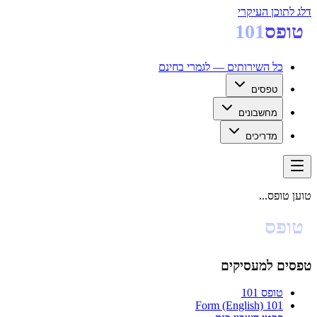
דלג לתוכן העיקרי
טופס
101
כל השירותים — לגמרי בחינם
טפסים
מחשבונים
מדריכים
טוען טופס...
טופס
101
טפסים למעסיקים
טופס 101
101 Form (English)