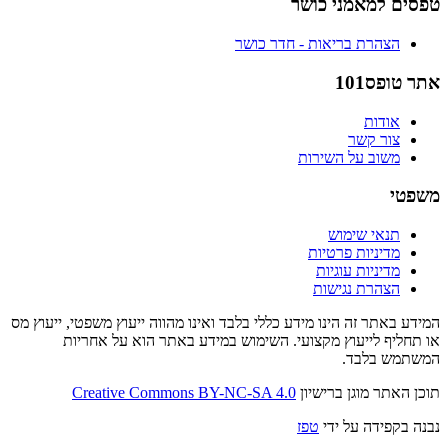
טפסים למאמני כושר
הצהרת בריאות - חדר כושר
אתר טופס101
אודות
צור קשר
משוב על השירות
משפטי
תנאי שימוש
מדיניות פרטיות
מדיניות עוגיות
הצהרת נגישות
המידע באתר זה הינו מידע כללי בלבד ואינו מהווה ייעוץ משפטי, ייעוץ מס
או תחליף לייעוץ מקצועי. השימוש במידע באתר הוא על אחריות
המשתמש בלבד.
תוכן האתר מוגן ברישיון
Creative Commons BY-NC-SA 4.0
נבנה בקפידה על ידי
טפז