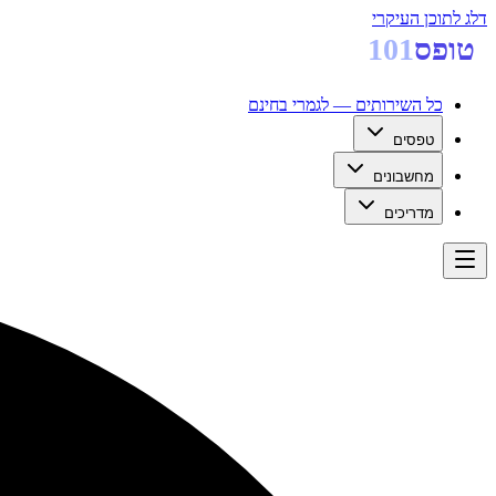
דלג לתוכן העיקרי
טופס
101
כל השירותים — לגמרי בחינם
טפסים
מחשבונים
מדריכים